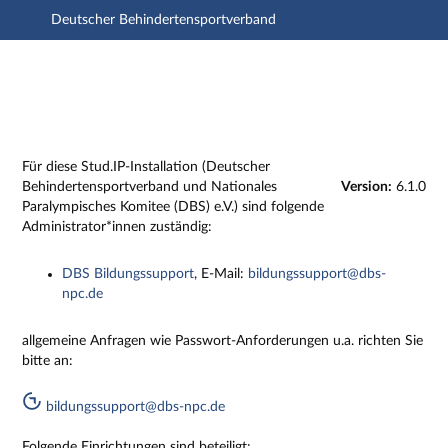
Deutscher Behindertensportverband
Hauptnavigation
Zweite Navigationsebene
Dritte Navigationsebene
Hauptinhalt
Fußzeile
Impressum
Für diese Stud.IP-Installation (Deutscher
Behindertensportverband und Nationales
Version:
6.1.0
Paralympisches Komitee (DBS) e.V.) sind folgende
Administrator*innen zuständig:
DBS Bildungssupport
, E-Mail:
bildungssupport@dbs-
npc.de
allgemeine Anfragen wie Passwort-Anforderungen u.a. richten Sie
bitte an:
bildungssupport@dbs-npc.de
Folgende Einrichtungen sind beteiligt: