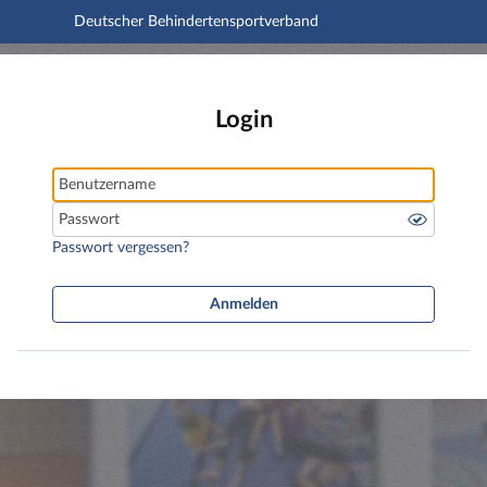
Deutscher Behindertensportverband
Hauptnavigation
Deutscher Behindertensportverband
Hauptinhalt
Fußzeile
Login
Benutzername
Passwort
Passwort vergessen?
Anmelden